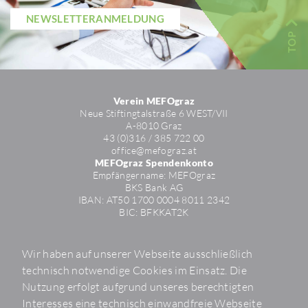
NEWS­LET­TER­AN­MEL­DUNG
Verein MEFOgraz
Neue Stif­ting­tal­straße 6 WEST/​VII
A-8010 Graz
43 (0)316 / 385 722 00
office@mefo­graz.at
MEFOgraz Spendenkonto
Empfän­ger­name: MEFO­graz
BKS Bank AG
IBAN: AT50 1700 0004 8011 2342
BIC: BFKKAT2K
Kontakt­for­mular
News­letter
Wir haben auf unserer Webseite ausschließlich
Folgen Sie uns
technisch notwendige Cookies im Einsatz. Die
Nutzung erfolgt aufgrund unseres berechtigten
Veran­stal­tungen
Interesses eine technisch einwandfreie Webseite