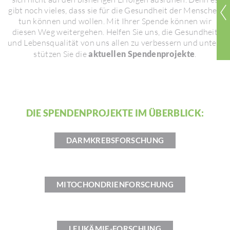
gibt noch vieles, dass sie für die Gesund­heit der Menschen
tun können und wollen. Mit Ihrer Spende können wir
diesen Weg weiter­gehen. Helfen Sie uns, die Gesund­heit
und Lebens­qua­lität von uns allen zu verbes­sern und unter­
stützen Sie die
aktuellen Spendenprojekte
.
DIE SPEN­DEN­PRO­JEKTE IM ÜBERBLICK:
DARM­KREBS­FOR­SCHUNG
MITO­CHON­DRI­EN­FOR­SCHUNG
LEUK­ÄMIE-FORSCHUNG