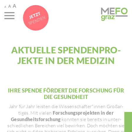
A
A
A
JETZT
SPENDEN
AKTU­ELLE SPEN­DEN­PRO­
JEKTE IN DER MEDIZIN
IHRE SPENDE FÖRDERT DIE FORSCHUNG FÜR
DIE GESUND­HEIT
Jahr für Jahr leisten die Wissen­schafter*innen Groß­ar­
tiges. Mit vielen
Forschungsprojekten in der
Gesundheitsforschung
konnten sie bereits in unter­
schied­li­chen Berei­chen viel bewirken. Doch möchten sie
sich nicht auf den bishe­rigen Erfolgen ausruhen. Denn es