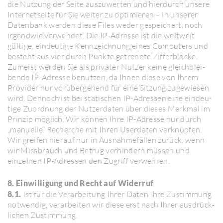
die Nutzung der Seite auszu­werten und hier­durch unsere
Inter­net­seite für Sie weiter zu opti­mieren – in unserer
Daten­bank werden diese Files weder gespei­chert, noch
irgendwie verwendet. Die IP-Adresse ist die welt­weit
gültige, eindeu­tige Kenn­zeich­nung eines Compu­ters und
besteht aus vier durch Punkte getrennte Ziffer­blöcke.
Zumeist werden Sie als privater Nutzer keine gleich­blei­
bende IP-Adresse benutzen, da Ihnen diese von Ihrem
Provider nur vorüber­ge­hend für eine Sitzung zuge­wiesen
wird. Dennoch ist bei stati­schen IP-Adressen eine eindeu­
tige Zuord­nung der Nutzer­daten über dieses Merkmal im
Prinzip möglich. Wir können Ihre IP-Adresse nur durch
„manu­elle“ Recherche mit Ihren User­daten verknüpfen.
Wir greifen hierauf nur in Ausnah­me­fällen zurück, wenn
wir Miss­brauch und Betrug verhin­dern müssen und
einzelnen IP-Adressen den Zugriff verwehren.
8. Einwilligung und Recht auf Widerruf
8.1.
Ist für die Verar­bei­tung Ihrer Daten Ihre Zustim­mung
notwendig, verar­beiten wir diese erst nach Ihrer ausdrück­
li­chen Zustim­mung.