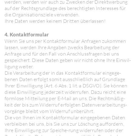
werden, werden wir auch zu Zwecken der Direkt­wer­bung
auf der Rechts­grund­lage des berech­tigten Inter­esses für
die Orga­ni­sa­ti­ons­ziele verwenden.
Ihre Daten werden keinem Dritten über­lassen!
4. Kontaktformular
Wenn Sie uns per Kontakt­for­mular Anfragen zukommen
lassen, werden Ihre Angaben zwecks Bear­bei­tung der
Anfrage und für den Fall von Anschluss­fragen bei uns
gespei­chert. Diese Daten geben wir nicht ohne Ihre Einwil­
li­gung weiter.
Die Verar­bei­tung der in das Kontakt­for­mular einge­ge­
benen Daten erfolgt somit ausschließ­lich auf Grund­lage
Ihrer Einwil­li­gung (Art. 6 Abs. 1 lit. a DSGVO). Sie können
diese Einwil­li­gung jeder­zeit wider­rufen. Dazu reicht eine
form­lose Mittei­lung per E-Mail an uns. Die Recht­mä­ßig­
keit der bis zum Widerruf erfolgten Daten­ver­ar­bei­tungs­
vor­gänge bleibt vom Widerruf unbe­rührt.
Die von Ihnen im Kontakt­for­mular einge­ge­benen Daten
verbleiben bei uns, bis Sie uns zur Löschung auffor­dern,
Ihre Einwil­li­gung zur Speiche-rung wider­rufen oder der