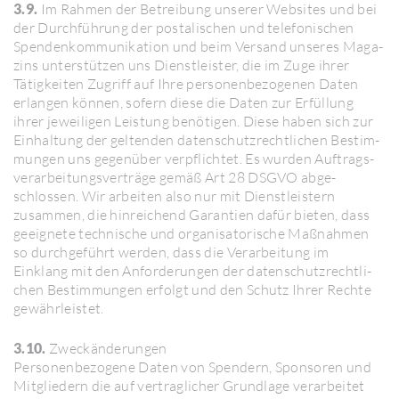
3.9.
Im Rahmen der Betrei­bung unserer Websites und bei
der Durch­füh­rung der posta­li­schen und tele­fo­ni­schen
Spen­den­kom­mu­ni­ka­tion und beim Versand unseres Maga­
zins unter­stützen uns Dienst­leister, die im Zuge ihrer
Tätig­keiten Zugriff auf Ihre perso­nen­be­zo­genen Daten
erlangen können, sofern diese die Daten zur Erfül­lung
ihrer jewei­ligen Leis­tung benö­tigen. Diese haben sich zur
Einhal­tung der geltenden daten­schutz­recht­li­chen Bestim­
mungen uns gegen­über verpflichtet. Es wurden Auftrags­
ver­ar­bei­tungs­ver­träge gemäß Art 28 DSGVO abge­
schlossen. Wir arbeiten also nur mit Dienst­leis­tern
zusammen, die hinrei­chend Garan­tien dafür bieten, dass
geeig­nete tech­ni­sche und orga­ni­sa­to­ri­sche Maßnahmen
so durch­ge­führt werden, dass die Verar­bei­tung im
Einklang mit den Anfor­de­rungen der daten­schutz­recht­li­
chen Bestim­mungen erfolgt und den Schutz Ihrer Rechte
gewähr­leistet.
3.10.
Zweck­än­de­rungen
Perso­nen­be­zo­gene Daten von Spen­dern, Spon­soren und
Mitglie­dern die auf vertrag­li­cher Grund­lage verar­beitet