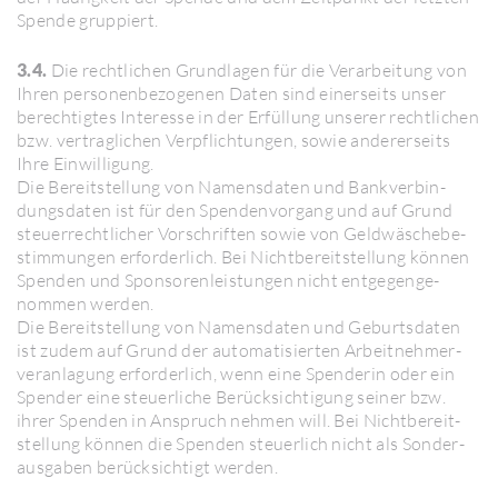
Spende grup­piert.
3.4.
Die recht­li­chen Grund­lagen für die Verar­bei­tung von
Ihren perso­nen­be­zo­genen Daten sind einer­seits unser
berech­tigtes Inter­esse in der Erfül­lung unserer recht­li­chen
bzw. vertrag­li­chen Verpflich­tungen, sowie ande­rer­seits
Ihre Einwil­li­gung.
Die Bereit­stel­lung von Namens­daten und Bank­ver­bin­
dungs­daten ist für den Spen­den­vor­gang und auf Grund
steu­er­recht­li­cher Vorschriften sowie von Geld­wä­sche­be­
stim­mungen erfor­der­lich. Bei Nicht­be­reit­stel­lung können
Spenden und Spon­so­ren­leis­tungen nicht entge­gen­ge­
nommen werden.
Die Bereit­stel­lung von Namens­daten und Geburts­daten
ist zudem auf Grund der auto­ma­ti­sierten Arbeit­neh­mer­
ver­an­la­gung erfor­der­lich, wenn eine Spen­derin oder ein
Spender eine steu­er­liche Berück­sich­ti­gung seiner bzw.
ihrer Spenden in Anspruch nehmen will. Bei Nicht­be­reit­
stel­lung können die Spenden steu­er­lich nicht als Sonder­
aus­gaben berück­sich­tigt werden.