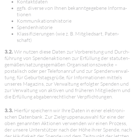
Kontakt­daten
ggfs. diverse von Ihnen bekannt­ge­ge­bene Infor­ma­
tionen
Kommu­ni­ka­ti­ons­his­torie
Spen­den­his­torie
Klas­si­fi­zie­rungen (wie z. B. Mitgliedsart, Paten­
schaft)
3.2.
Wir nutzen diese Daten zur Vorbe­rei­tung und Durch­
füh­rung von Spen­den­ak­tionen zur Erfül­lung der statu­ten­
ge­mäßen/​satzungs­ge­mäßen Orga­ni­sa­ti­ons­zwecke –
posta­lisch oder per Tele­fon­anruf und zur Spen­den­ver­wal­
tung, für Geburts­tags­grüße, für Infor­ma­tionen mittels
unseres Maga­zins, zur Verwal­tung erfolgter Spenden und
zur Verwal­tung von aktiven und früheren Mitglie­dern und
die Erfül­lung abga­ben­recht­li­cher Verpflich­tungen.
3.3.
Hierfür spei­chern wir Ihre Daten in einer elek­tro­ni­
schen Daten­bank. Zur Ziel­grup­pen­aus­wahl für eine der
oben genannten Aktionen verwenden wir einen Prozess,
der unsere Unter­stützer nach der Höhe ihrer Spende, nach
der Häufig­keit der Spende und dem Zeit­punkt der letzten