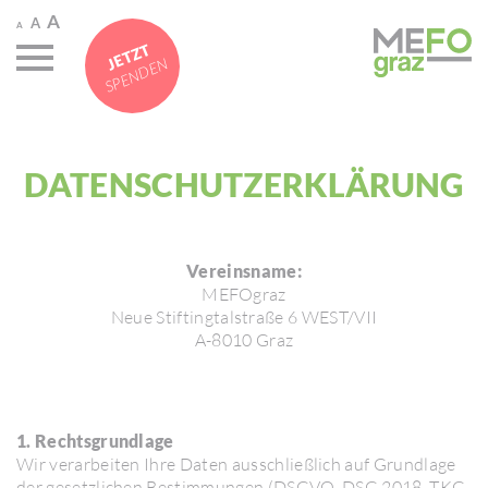
A
A
A
JETZT
SPENDEN
DATEN­SCHUTZ­ER­KLÄ­RUNG
Vereinsname:
MEFO­graz
Neue Stif­ting­tal­straße 6 WEST/​VII
A-8010 Graz
1. Rechtsgrundlage
Wir verar­beiten Ihre Daten ausschließ­lich auf Grund­lage
der gesetz­li­chen Bestim­mungen (DSGVO, DSG 2018, TKG