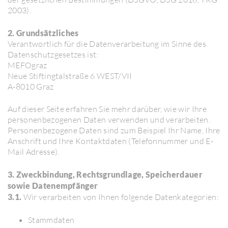
2003).
2. Grundsätzliches
Verant­wort­lich für die Daten­ver­ar­bei­tung im Sinne des
Daten­schutz­ge­setzes ist:
MEFO­graz
Neue Stif­ting­tal­straße 6 WEST/​VII
A-8010 Graz
Auf dieser Seite erfahren Sie mehr darüber, wie wir Ihre
perso­nen­be­zo­genen Daten verwenden und verar­beiten.
Perso­nen­be­zo­gene Daten sind zum Beispiel Ihr Name, Ihre
Anschrift und Ihre Kontakt­daten (Tele­fon­nummer und E-
Mail Adresse).
3. Zweckbindung, Rechtsgrundlage, Speicherdauer
sowie Datenempfänger
3.1.
Wir verar­beiten von Ihnen folgende Daten­ka­te­go­rien:
Stamm­daten