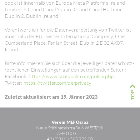
book ist inner­halb von Europa Meta Plat­forms Ireland
Limited, 4 Grand Canal Square Grand Canal Harbour
Dublin 2, Dublin Ireland.
Verant­wort­lich für die Daten­ver­ar­bei­tung von Twitter ist
inner­halb der EU Twitter Inter­na­tional Company, One
Cumber­land Place, Fenian Street, Dublin 2 D02 AX07,
Irland.
Bitte infor­mieren Sie sich über die jewei­ligen daten­schutz­
recht­li­chen Einstel­lungen auf den betref­fenden Seiten:
Face­book:
https://​www.face­book.com/​policy.php
Twitter:
https://​twitter.com/​de/​privacy
Zuletzt aktualisiert am 19. Jänner 2023
Verein MEFOgraz
Neue Stif­ting­tal­straße 6 WEST/​VII
A-8010 Graz
43 (0)316 / 385 722 00