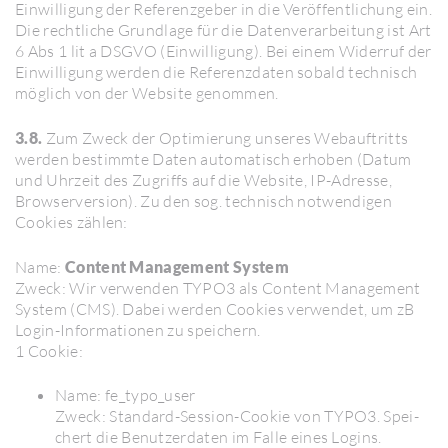
Einwil­li­gung der Refe­renz­geber in die Veröf­fent­li­chung ein.
Die recht­liche Grund­lage für die Daten­ver­ar­bei­tung ist Art
6 Abs 1 lit a DSGVO (Einwil­li­gung). Bei einem Widerruf der
Einwil­li­gung werden die Refe­renz­daten sobald tech­nisch
möglich von der Website genommen.
3.8.
Zum Zweck der Opti­mie­rung unseres Webauf­tritts
werden bestimmte Daten auto­ma­tisch erhoben (Datum
und Uhrzeit des Zugriffs auf die Website, IP-Adresse,
Brow­ser­ver­sion). Zu den sog. tech­nisch notwen­digen
Cookies zählen:
Name:
Content Management System
Zweck: Wir verwenden TYPO3 als Content Manage­ment
System (CMS). Dabei werden Cookies verwendet, um zB
Login-Infor­ma­tionen zu spei­chern.
1 Cookie:
Name: fe_ty­po­_user
Zweck: Stan­dard-Session-Cookie von TYPO3. Spei­
chert die Benut­zer­daten im Falle eines Logins.