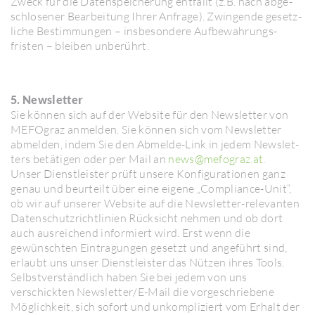
Zweck für die Daten­spei­che­rung entfällt (z.B. nach abge­
sch­lo­sener Bear­bei­tung Ihrer Anfrage). Zwin­gende gesetz­
liche Bestim­mungen – insbe­son­dere Aufbe­wah­rungs­
fristen – bleiben unbe­rührt.
5. Newsletter
Sie können sich auf der Website für den News­letter von
MEFO­graz anmelden. Sie können sich vom News­letter
abmelden, indem Sie den Abmelde-Link in jedem News­let­
ters betä­tigen oder per Mail an
news@mefo­graz.at
.
Unser Dienst­leister prüft unsere Konfi­gu­ra­tionen ganz
genau und beur­teilt über eine eigene „Comp­li­ance-Unit“,
ob wir auf unserer Website auf die News­letter-rele­vanten
Daten­schutz­richt­li­nien Rück­sicht nehmen und ob dort
auch ausrei­chend infor­miert wird. Erst wenn die
gewünschten Eintra­gungen gesetzt und ange­führt sind,
erlaubt uns unser Dienst­leister das Nützen ihres Tools.
Selbst­ver­ständ­lich haben Sie bei jedem von uns
verschickten News­letter/​E-Mail die vorge­schrie­bene
Möglich­keit, sich sofort und unkom­pli­ziert vom Erhalt der