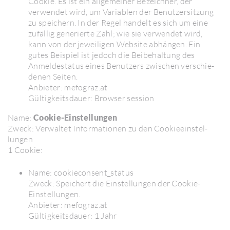
Cookie. Es ist ein allge­meiner Bezeichner, der
verwendet wird, um Varia­blen der Benut­zer­sit­zung
zu spei­chern. In der Regel handelt es sich um eine
zufällig gene­rierte Zahl; wie sie verwendet wird,
kann von der jewei­ligen Website abhängen. Ein
gutes Beispiel ist jedoch die Beibe­hal­tung des
Anmel­de­status eines Benut­zers zwischen verschie­
denen Seiten.
Anbieter: mefo­graz.at
Gültig­keits­dauer: Browser session
Name:
Cookie-Einstellungen
Zweck: Verwaltet Infor­ma­tionen zu den Cookie­ein­stel­
lungen
1 Cookie:
Name: cookie­con­sen­t_status
Zweck: Spei­chert die Einstel­lungen der Cookie-
Einstel­lungen.
Anbieter: mefo­graz.at
Gültig­keits­dauer: 1 Jahr