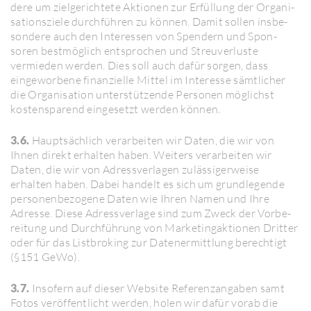
dere um ziel­ge­rich­tete Aktionen zur Erfül­lung der Orga­ni­
sa­ti­ons­ziele durch­führen zu können. Damit sollen insbe­
son­dere auch den Inter­essen von Spen­dern und Spon­
soren best­mög­lich entspro­chen und Streu­ver­luste
vermieden werden. Dies soll auch dafür sorgen, dass
einge­wor­bene finan­zi­elle Mittel im Inter­esse sämt­li­cher
die Orga­ni­sa­tion unter­stüt­zende Personen möglichst
kosten­spa­rend einge­setzt werden können.
3.6.
Haupt­säch­lich verar­beiten wir Daten, die wir von
Ihnen direkt erhalten haben. Weiters verar­beiten wir
Daten, die wir von Adress­ver­lagen zuläs­si­ger­weise
erhalten haben. Dabei handelt es sich um grund­le­gende
perso­nen­be­zo­gene Daten wie Ihren Namen und Ihre
Adresse. Diese Adress­ver­lage sind zum Zweck der Vorbe­
rei­tung und Durch­füh­rung von Marke­ting­ak­tionen Dritter
oder für das List­bro­king zur Datenermitt­lung berech­tigt
(§151 GeWo).
3.7.
Inso­fern auf dieser Website Refe­renz­an­gaben samt
Fotos veröf­fent­licht werden, holen wir dafür vorab die