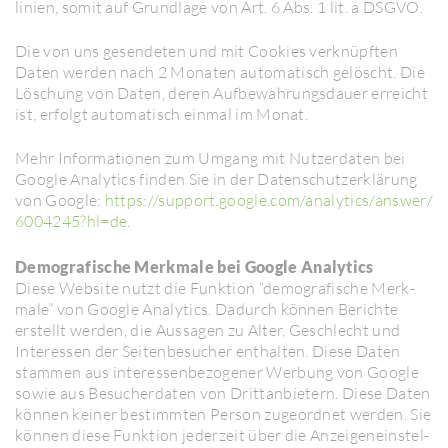
li­nien, somit auf Grund­lage von Art. 6 Abs. 1 lit. a DSGVO.
Die von uns gesen­deten und mit Cookies verknüpften
Daten werden nach 2 Monaten auto­ma­tisch gelöscht. Die
Löschung von Daten, deren Aufbe­wah­rungs­dauer erreicht
ist, erfolgt auto­ma­tisch einmal im Monat.
Mehr Infor­ma­tionen zum Umgang mit Nutzer­daten bei
Google Analy­tics finden Sie in der Daten­schutz­er­klä­rung
von Google:
https://​​support.google.com/​​analy­tics/​​answer/​​
6004245?hl=de
.
Demo­gra­fi­sche Merk­male bei Google Analy­tics
Diese Website nutzt die Funk­tion “demo­gra­fi­sche Merk­
male” von Google Analy­tics. Dadurch können Berichte
erstellt werden, die Aussagen zu Alter, Geschlecht und
Inter­essen der Seiten­be­su­cher enthalten. Diese Daten
stammen aus inter­es­sen­be­zo­gener Werbung von Google
sowie aus Besu­cher­daten von Dritt­an­bie­tern. Diese Daten
können keiner bestimmten Person zuge­ordnet werden. Sie
können diese Funk­tion jeder­zeit über die Anzeigen­einstel­