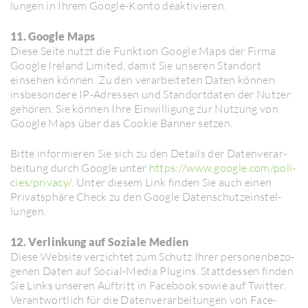
lungen in Ihrem Google-Konto deak­ti­vieren.
11. Google Maps
Diese Seite nutzt die Funk­tion Google Maps der Firma
Google Ireland Limited, damit Sie unseren Standort
einsehen können. Zu den verar­bei­teten Daten können
insbe­son­dere IP-Adressen und Stand­ort­daten der Nutzer
gehören. Sie können Ihre Einwil­li­gung zur Nutzung von
Google Maps über das Cookie Banner setzen.
Bitte infor­mieren Sie sich zu den Details der Daten­ver­ar­
bei­tung durch Google unter
https://​www.google.com/​poli­
cies/​privacy/
. Unter diesem Link finden Sie auch einen
Privat­sphäre Check zu den Google Daten­schutz­ein­stel­
lungen.
12. Verlinkung auf Soziale Medien
Diese Website verzichtet zum Schutz Ihrer perso­nen­be­zo­
genen Daten auf Social-Media Plugins. Statt­dessen finden
Sie Links unseren Auftritt in Face­book sowie auf Twitter.
Verant­wort­lich für die Daten­ver­ar­bei­tungen von Face­