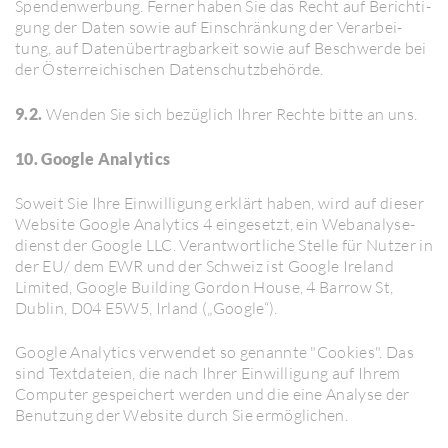
Spen­den­wer­bung. Ferner haben Sie das Recht auf Berich­ti­
gung der Daten sowie auf Einschrän­kung der Verar­bei­
tung, auf Daten­über­trag­bar­keit sowie auf Beschwerde bei
der Öster­rei­chi­schen Daten­schutz­be­hörde.
9.2.
Wenden Sie sich bezüg­lich Ihrer Rechte bitte an uns.
10. Google Analy­tics
Soweit Sie Ihre Einwil­li­gung erklärt haben, wird auf dieser
Website Google Analy­tics 4 einge­setzt, ein Webana­ly­se­
dienst der Google LLC. Verant­wort­liche Stelle für Nutzer in
der EU/ dem EWR und der Schweiz ist Google Ireland
Limited, Google Buil­ding Gordon House, 4 Barrow St,
Dublin, D04 E5W5, Irland („Google“).
Google Analy­tics verwendet so genannte "Cookies". Das
sind Text­da­teien, die nach Ihrer Einwil­li­gung auf Ihrem
Computer gespei­chert werden und die eine Analyse der
Benut­zung der Website durch Sie ermög­li­chen.