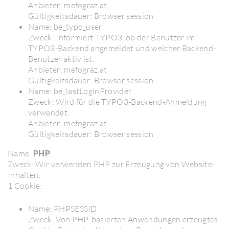
Anbieter: mefo­graz.at
Gültig­keits­dauer: Browser session
Name: be_ty­po­_user
Zweck: Infor­miert TYPO3, ob der Benutzer im
TYPO3-Backend ange­meldet und welcher Backend-
Benutzer aktiv ist.
Anbieter: mefo­graz.at
Gültig­keits­dauer: Browser session
Name: be_last­Lo­gin­Pro­vider
Zweck: Wird für die TYPO3-Backend-Anmel­dung
verwendet.
Anbieter: mefo­graz.at
Gültig­keits­dauer: Browser session
Name:
PHP
Zweck: Wir verwenden PHP zur Erzeu­gung von Website-
Inhalten.
1 Cookie:
Name: PHPSESSID
Zweck: Von PHP-basierten Anwen­dungen erzeugtes