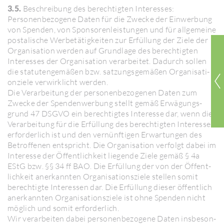
3.5.
Beschrei­bung des berech­tigten Inter­esses:
Perso­nen­be­zo­gene Daten für die Zwecke der Einwer­bung
von Spenden, von Spon­so­ren­leis­tungen und für allge­meine
posta­li­sche Werbe­tä­tig­keiten zur Erfül­lung der Ziele der
Orga­ni­sa­tion werden auf Grund­lage des berech­tigten
Inter­esses der Orga­ni­sa­tion verar­beitet. Dadurch sollen
die statu­ten­ge­mäßen bzw. satzungs­ge­mäßen Orga­ni­sa­ti­
on­ziele verwirk­licht werden.
Die Verar­bei­tung der perso­nen­be­zo­genen Daten zum
Zwecke der Spen­den­wer­bung stellt gemäß Erwä­gungs­
grund 47 DSGVO ein berech­tigtes Inter­esse dar, wenn die
Verar­bei­tung für die Erfül­lung des berech­tigten Inter­esses
erfor­der­lich ist und den vernünf­tigen Erwar­tungen des
Betrof­fenen entspricht. Die Orga­ni­sa­tion verfolgt dabei im
Inter­esse der Öffent­lich­keit liegende Ziele gemäß § 4a
EStG bzw. §§ 34 ff BAO. Die Erfül­lung der von der Öffent­
lich­keit aner­kannten Orga­ni­sa­ti­ons­ziele stellen somit
berech­tigte Inter­essen dar. Die Erfül­lung dieser öffent­lich
aner­kannten Orga­ni­sa­ti­ons­ziele ist ohne Spenden nicht
möglich und somit erfor­der­lich.
Wir verar­beiten dabei perso­nen­be­zo­gene Daten insbe­son­