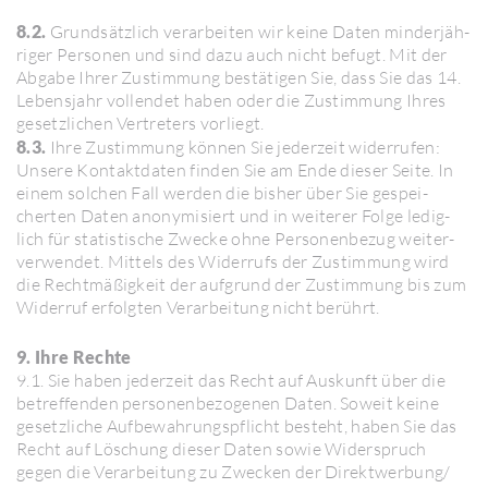
8.2.
Grund­sätz­lich verar­beiten wir keine Daten minder­jäh­
riger Personen und sind dazu auch nicht befugt. Mit der
Abgabe Ihrer Zustim­mung bestä­tigen Sie, dass Sie das 14.
Lebens­jahr voll­endet haben oder die Zustim­mung Ihres
gesetz­li­chen Vertre­ters vorliegt.
8.3.
Ihre Zustim­mung können Sie jeder­zeit wider­rufen:
Unsere Kontakt­daten finden Sie am Ende dieser Seite. In
einem solchen Fall werden die bisher über Sie gespei­
cherten Daten anony­mi­siert und in weiterer Folge ledig­
lich für statis­ti­sche Zwecke ohne Perso­nen­bezug weiter­
ver­wendet. Mittels des Wider­rufs der Zustim­mung wird
die Recht­mä­ßig­keit der aufgrund der Zustim­mung bis zum
Widerruf erfolgten Verar­bei­tung nicht berührt.
9. Ihre Rechte
9.1. Sie haben jeder­zeit das Recht auf Auskunft über die
betref­fenden perso­nen­be­zo­genen Daten. Soweit keine
gesetz­liche Aufbe­wah­rungs­pflicht besteht, haben Sie das
Recht auf Löschung dieser Daten sowie Wider­spruch
gegen die Verar­bei­tung zu Zwecken der Direkt­wer­bung/​