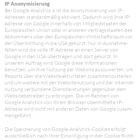
IP Anony­mi­sie­rung
Bei Google Analy­tics 4 ist die Anony­mi­sie­rung von IP-
Adressen stan­dard­mäßig akti­viert. Dadurch wird Ihre IP-
Adresse von Google inner­halb von Mitglied­staaten der
Euro­päi­schen Union oder in anderen Vertrags­staaten des
Abkom­mens über den Euro­päi­schen Wirt­schafts­raum vor
der Übermitt­lung in die USA gekürzt. Nur in Ausnah­me­
fällen wird die volle IP-Adresse an einen Server von
Google in den USA über­tragen und dort gekürzt. In
unserem Auftrag wird Google diese Infor­ma­tionen
benutzen, um Ihre Nutzung der Website auszu­werten, um
Reports über die Websiteak­ti­vi­täten zusam­men­zu­stellen
und um weitere mit der Websitenut­zung und der Inter­net­
nut­zung verbun­dene Dienst­leis­tungen gegen­über dem
Website­be­treiber zu erbringen. Die im Rahmen von
Google Analy­tics von Ihrem Browser über­mit­telte IP-
Adresse wird nicht mit anderen Daten von Google zusam­
men­ge­führt.
Die Spei­che­rung von Google-Analy­tics-Cookies erfolgt
ausschließ­lich nach Ihrer Einwil­li­gung in den Cookie Richt­