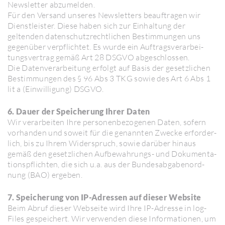
News­letter abzu­melden.
Für den Versand unseres News­let­ters beauf­tragen wir
Dienst­leister. Diese haben sich zur Einhal­tung der
geltenden daten­schutz­recht­li­chen Bestim­mungen uns
gegen­über verpflichtet. Es wurde ein Auftrags­ver­ar­bei­
tungs­ver­trag gemäß Art 28 DSGVO abge­schlossen.
Die Daten­ver­ar­bei­tung erfolgt auf Basis der gesetz­li­chen
Bestim­mungen des § 96 Abs 3 TKG sowie des Art 6 Abs 1
lit a (Einwil­li­gung) DSGVO.
6. Dauer der Speicherung Ihrer Daten
Wir verar­beiten Ihre perso­nen­be­zo­genen Daten, sofern
vorhanden und soweit für die genannten Zwecke erfor­der­
lich, bis zu Ihrem Wider­spruch, sowie darüber hinaus
gemäß den gesetz­li­chen Aufbe­wah­rungs- und Doku­men­ta­
ti­ons­pflichten, die sich u.a. aus der Bundes­ab­ga­ben­ord­
nung (BAO) ergeben.
7. Speicherung von IP-Adressen auf dieser Website
Beim Abruf dieser Webseite wird Ihre IP-Adresse in log-
Files gespei­chert. Wir verwenden diese Infor­ma­tionen, um