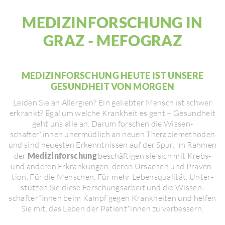
MEDI­ZIN­FOR­SCHUNG IN
GRAZ - MEFO­GRAZ
MEDI­ZIN­FOR­SCHUNG HEUTE IST UNSERE
GESUND­HEIT VON MORGEN
Leiden Sie an Aller­gien? Ein geliebter Mensch ist schwer
erkrankt? Egal um welche Krank­heit es geht – Gesund­heit
geht uns alle an. Darum forschen die Wissen­
schafter*innen uner­müd­lich an neuen Thera­pie­me­thoden
und sind neuesten Erkennt­nissen auf der Spur. Im Rahmen
der
Medizinforschung
beschäf­tigen sie sich mit Krebs-
und anderen Erkran­kungen, deren Ursa­chen und Präven­
tion. Für die Menschen. Für mehr Lebens­qua­lität. Unter­
stützen Sie diese Forschungs­ar­beit und die Wissen­
schafter*innen beim Kampf gegen Krank­heiten und helfen
Sie mit, das Leben der Patient*innen zu verbes­sern.