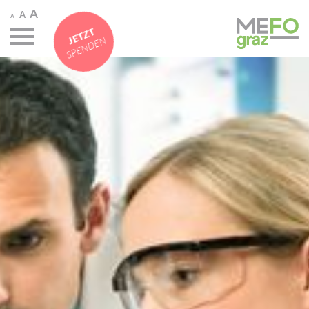
A
A
A
JETZT
SPENDEN