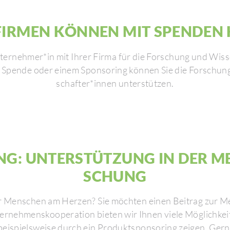
FIRMEN KÖNNEN MIT SPENDEN 
ter­nehmer*in mit Ihrer Firma für die Forschung und Wiss
 Spende oder einem Spon­so­ring können Sie die Forschung
schafter*innen unter­stützen.
NG: UNTER­STÜT­ZUNG IN DER ME
SCHUNG
r Menschen am Herzen? Sie möchten einen Beitrag zur Medi
­neh­mens­ko­ope­ra­tion bieten wir Ihnen viele Möglich­kei
beispiels­weise durch ein Produkt­spon­so­ring zeigen. Ge