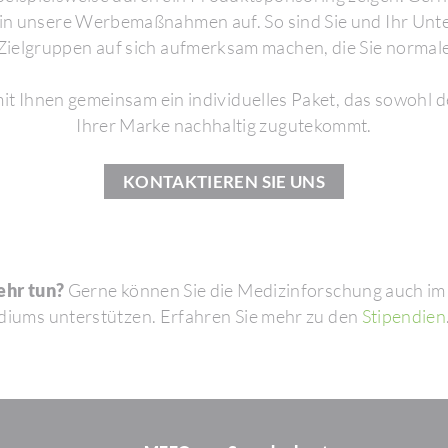
in unsere Werbe­maß­nahmen auf. So sind Sie und Ihr Un
 Ziel­gruppen auf sich aufmerksam machen, die Sie norma­ler
t Ihnen gemeinsam ein indi­vi­du­elles Paket, das sowohl 
Ihrer Marke nach­haltig zugu­te­kommt.
KONTAK­TIEREN SIE UNS
ehr tun?
Gerne können Sie die Medi­zin­for­schung auch i
diums unter­stützen. Erfahren Sie mehr zu den
Stipen­dien