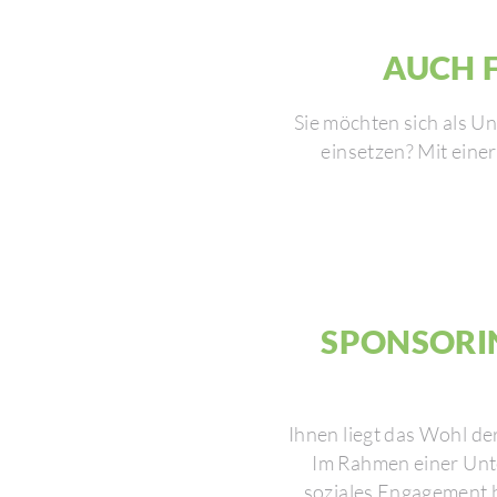
AUCH 
Sie möchten sich als Un
einsetzen? Mit einer
SPON­SO­RI
Ihnen liegt das Wohl de
Im Rahmen einer Unter
soziales Enga­ge­ment 