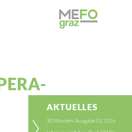
PE­RA­
AKTU­ELLES
30 Minuten: Ausgabe 01 2026