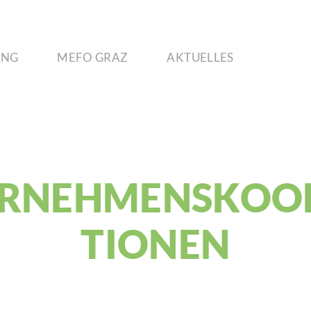
UNG
MEFO GRAZ
AKTU­ELLES
­NEH­MENS­KO­O
TIONEN