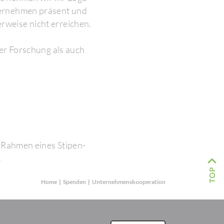
ter­nehmen präsent und
­weise nicht errei­chen.
der Forschung als auch
m Rahmen eines Stipen­
.
Home
|
Spenden
|
Unter­neh­mens­ko­ope­ra­tion