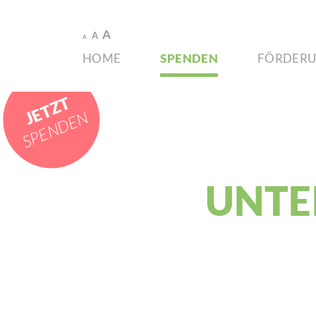
A
A
A
HOME
SPENDEN
FÖRDE­R
JETZT
SPENDEN
UNTER