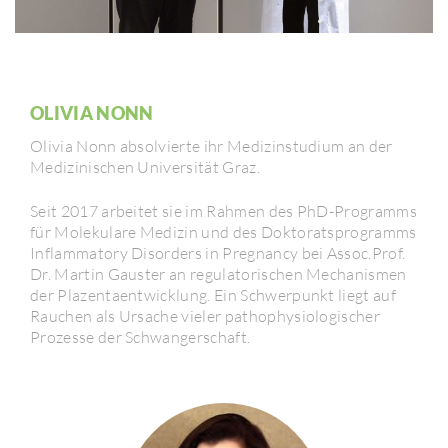
OLIVIA NONN
Olivia Nonn absol­vierte ihr Medi­zin­stu­dium an der
Medi­zi­ni­schen Univer­sität Graz.
Seit 2017 arbeitet sie im Rahmen des PhD-Programms
für Mole­ku­lare Medizin und des Dokto­rats­pro­gramms
Inflam­ma­tory Disor­ders in Pregnancy bei Assoc.Prof.
Dr. Martin Gauster an regu­la­to­ri­schen Mecha­nismen
der Plazen­ta­ent­wick­lung. Ein Schwer­punkt liegt auf
Rauchen als Ursache vieler patho­phy­sio­lo­gi­scher
Prozesse der Schwan­ger­schaft.