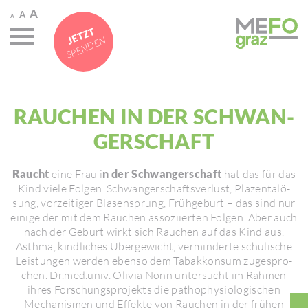
A
A
A
JETZT
SPENDEN
RAUCHEN IN DER SCHWAN­
GER­SCHAFT
Raucht
eine Frau i
n der Schwangerschaft
hat das für das
Kind viele Folgen. Schwan­ger­schafts­ver­lust, Plazen­talö­
sung, vorzei­tiger Blasen­sprung, Früh­ge­burt – das sind nur
einige der mit dem Rauchen asso­zi­ierten Folgen. Aber auch
nach der Geburt wirkt sich Rauchen auf das Kind aus.
Asthma, kind­li­ches Überge­wicht, vermin­derte schu­li­sche
Leis­tungen werden ebenso dem Tabak­konsum zuge­spro­
chen. Dr.med.univ. Olivia Nonn unter­sucht im Rahmen
ihres Forschungs­pro­jekts die patho­phy­sio­lo­gi­schen
Mecha­nismen und Effekte von Rauchen in der frühen