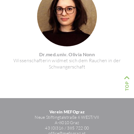
Dr.med.univ. Olivia Nonn
Wissen­schaf­terin widmet sich dem Rauchen in der
Schwan­ger­schaft
Verein MEFOgraz
Neue Stif­ting­tal­straße 6 WEST/​VII
A-8010 Graz
43 (0)316 / 385 722 00
office@mefo­graz.at