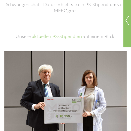
Schwan­ger­schaft. Dafür erhielt sie ein PS-Stipen­dium von
MEFO­graz.
Unsere
aktu­ellen PS-Stipen­dien
auf einem Blick.