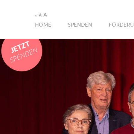
A
A
A
HOME
SPENDEN
FÖRDE­R
JETZT
SPENDEN