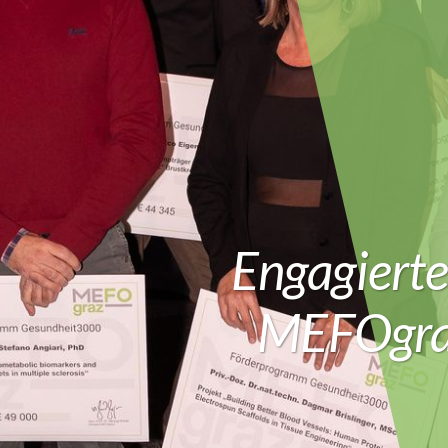
Enga­giert
MEFO­gra