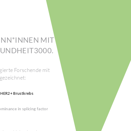
INN*INNEN MIT
UND­HEIT3000.
gierte Forschende mit
e­zeichnet:
n HER2+ Brust­krebs
i­nance in spli­cing factor