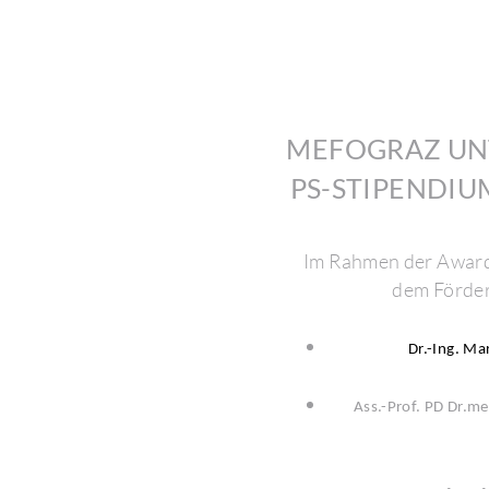
MEFO­GRAZ UN
PS-STIPEN­DI
Im Rahmen der Award 
dem Förder
Dr.-Ing. Ma
Ass.-Prof. PD Dr.me