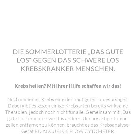
DIE SOMMER­LOT­TERIE „DAS GUTE
LOS“ GEGEN DAS SCHWERE LOS
KREBS­KRANKER MENSCHEN.
Krebs heilen? Mit Ihrer Hilfe schaffen wir das!
Noch immer ist Krebs eine der häufigsten Todes­ur­sagen.
Dabei gibt es gegen einige Krebs­arten bereits wirk­same
Thera­pien, jedoch noch nicht für alle. Gemeinsam mit „Das
gute Los“ möchten wir das ändern. Um bösar­tige Tumor­
zellen enttarnen zu können, braucht es das Krebs­ana­lyse-
Gerät BD ACCURI C6 FLOW CYTO­M­ETER.