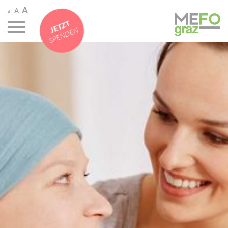
A
A
A
JETZT
SPENDEN