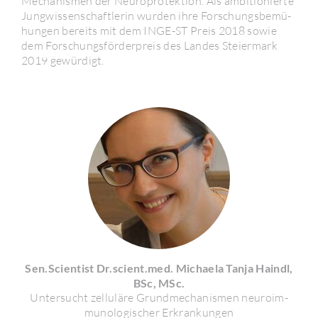
Mecha­nismen der Neuro­pro­tek­tion. Als ambi­tio­nierte
Jung­wis­sen­schaft­lerin wurden ihre Forschungs­be­mü­
hungen bereits mit dem INGE-ST Preis 2018 sowie
dem Forschungs­för­der­preis des Landes Stei­er­mark
2019 gewür­digt.
Sen.Scien­tist Dr.scient.med. Michaela Tanja Haindl,
BSc, MSc.
Unter­sucht zellu­läre Grund­me­cha­nismen neuro­im­
muno­lo­gi­scher Erkran­kungen