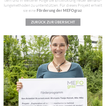
tern und in weiterer Folge die Entwick­lung neuer Behand­
lungs­me­thoden zu unter­stützen. Für dieses Projekt erhielt
sie eine
Förderung der MEFOgraz
.
ZURÜCK ZUR ÜBERSICHT