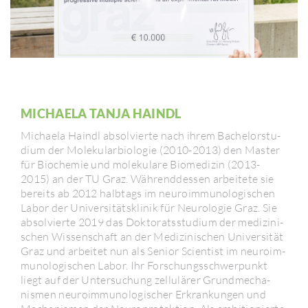
MICHAELA TANJA HAINDL
Michaela Haindl absol­vierte nach ihrem Bache­lor­stu­
dium der Mole­ku­lar­bio­logie (2010-2013) den Master
für Biochemie und mole­ku­lare Biome­dizin (2013-
2015) an der TU Graz. Während­dessen arbei­tete sie
bereits ab 2012 halb­tags im neuro­im­muno­lo­gi­schen
Labor der Univer­si­täts­klinik für Neuro­logie Graz. Sie
absol­vierte 2019 das Dokto­rats­stu­dium der medi­zi­ni­
schen Wissen­schaft an der Medi­zi­ni­schen Univer­sität
Graz und arbeitet nun als Senior Scien­tist im neuro­im­
muno­lo­gi­schen Labor. Ihr Forschungs­schwer­punkt
liegt auf der Unter­su­chung zellu­lärer Grund­me­cha­
nismen neuro­im­muno­lo­gi­scher Erkran­kungen und