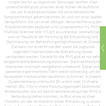
rungen bis hin zu kogni­tiven Störungen reichen. Man
unter­scheidet grob zwischen einer frühen Verlaufs­form,
die von Krank­heits­schüben mit zwischen­zeit­li­cher
Symptom­frei­heit gekenn­zeichnet ist, und von einer späten
Verlaufs­form, die von einer stetigen Verschlech­te­rung des
Krank­heits­bildes begleitet wird (progre­diente MS; PMS).
Multiple Skle­rose oder MS gilt als unheilbar, weshalb nach
wie vor Haupt­ziel der Forschung die Entwick­lung und
Opti­mie­rung von Behand­lungs­mög­lich­keiten ist. Dieses
Ziel kann nur erreicht werden, wenn die zugrunde
liegenden Mecha­nismen der Erkran­kung besser
verstanden werden. Gerade für die PMS gibt es nur sehr
einge­schränkte Behand­lungs­op­tionen. Die Krank­heits­me­
cha­nismen sind noch weit­ge­hend unbe­kannt. Daher sind
passende expe­ri­men­telle Tier­mo­delle notwendig, um die
komplexen Mecha­nismen darstellen zu können. In diesem
Zusam­men­hang unter­sucht Dr. scient. med. Michaela
Haindl, BSc, MSc in ihrem Forschungs­pro­jekt bestimmte
Prote­in­muster, die mit dem Krank­heits­ver­lauf der PMS in
Verbin­dung stehen könnten, im Blut eines solchen
Modells, um das Verständnis dieser Erkran­kung zu erwei­