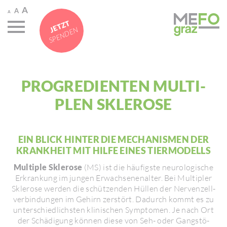
A
A
A
JETZT
SPENDEN
PROGRE­DIENTEN MULTI­
PLEN SKLE­ROSE
EIN BLICK HINTER DIE MECHA­NISMEN DER
KRANK­HEIT MIT HILFE EINES TIER­MO­DELLS
Multiple Sklerose
(MS) ist die häufigste neuro­lo­gi­sche
Erkran­kung im jungen Erwach­se­nen­alter. Bei Multi­pler
Skle­rose werden die schüt­zenden Hüllen der Nerven­zell­
ver­bin­dungen im Gehirn zerstört. Dadurch kommt es zu
unter­schied­lichsten klini­schen Symptomen. Je nach Ort
der Schä­di­gung können diese von Seh- oder Gang­stö­