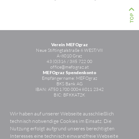
Verein MEFOgraz
Neue Stif­ting­tal­straße 6 WEST/​VII
A-8010 Graz
43 (0)316 / 385 722 00
office@mefo­graz.at
MEFOgraz Spendenkonto
Empfän­ger­name: MEFO­graz
BKS Bank AG
IBAN: AT50 1700 0004 8011 2342
BIC: BFKKAT2K
Kontakt­for­mular
News­letter
Wir haben auf unserer Webseite ausschließlich
Folgen Sie uns
technisch notwendige Cookies im Einsatz. Die
Nutzung erfolgt aufgrund unseres berechtigten
Veran­stal­tungen
Interesses eine technisch einwandfreie Webseite