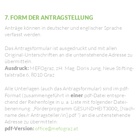
7. FORM DER ANTRAG­STEL­LUNG
Anträge können in deut­scher und engli­scher Sprache
verfasst werden.
Das Antrags­for­mular ist ausge­druckt und mit allen
Original-Unter­schriften an die unten­ste­hende Adresse zu
über­mit­teln.
Ausdruck:
MEFO­graz, zH: Mag. Doris Jung, Neue Stif­ting­
tal­straße 6, 8010 Graz
Alle Unter­lagen (auch das Antrags­for­mular) sind im pdf-
Format (zusam­men­ge­führt in
einer
pdf-Datei entspre­
chend der Reihen­folge in u. a. Liste mit folgender Datei­
benen­nung: „Förder­pro­gramm GESUND­HEIT3000_ [Nach­
name des/​r Antrag­steller/​in].pdf “) an die unten­ste­hende
Adresse zu über­mit­teln:
pdf-Version:
office@mefo­graz.at