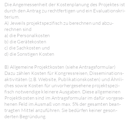
Die Ange­mes­sen­heit der Kosten­pla­nung des Projektes ist
durch den Antrag zu recht­fer­tigen und ein Evalua­ti­ons­kri­
te­rium.
A) Jeweils projekt­spe­zi­fisch zu berechnen und abzu­
rechnen sind
a) die Perso­nal­kosten
b) die Gerä­te­kosten
c) die Sach­kosten und
d) die Sons­tigen Kosten
B) Allge­meine Projekt­kosten (siehe Antrags­for­mular)
Dazu zählen Kosten für Kongress­reisen, Disse­mi­na­ti­ons­
ak­ti­vi­täten (z.B. Website, Publi­ka­ti­ons­kosten) und Ähnli­
ches sowie Kosten für unvor­her­ge­se­hene projekt­spe­zi­
fisch notwen­dige klei­nere Ausgaben. Diese allge­meinen
Projekt­kosten sind im Antrags­for­mular im dafür vorge­se­
henen Feld im Ausmaß von max. 5% der gesamten bean­
tragten Mittel anzuführen. Sie bedürfen keiner geson­
derten Begründung.