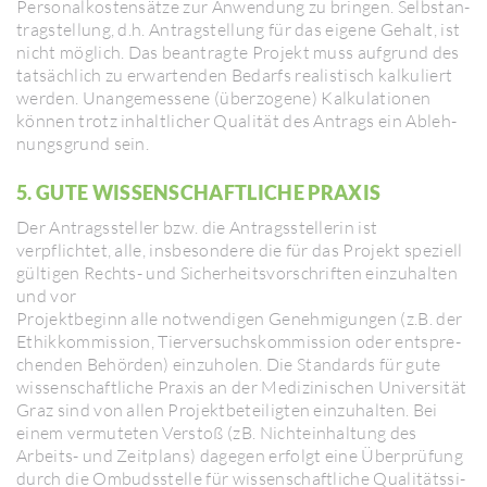
Perso­nal­kos­ten­sätze zur Anwen­dung zu bringen. Selbst­an­
trag­stel­lung, d.h. Antrag­stel­lung für das eigene Gehalt, ist
nicht möglich. Das bean­tragte Projekt muss aufgrund des
tatsäch­lich zu erwar­tenden Bedarfs realis­tisch kalku­liert
werden. Unan­ge­mes­sene (überzo­gene) Kalku­la­tionen
können trotz inhalt­li­cher Qualität des Antrags ein Ableh­
nungs­grund sein.
5. GUTE WISSEN­SCHAFT­LICHE PRAXIS
Der Antrags­steller bzw. die Antrags­stel­lerin ist
verpflichtet, alle, insbe­son­dere die für das Projekt speziell
gültigen Rechts- und Sicher­heits­vor­schriften einzu­halten
und vor
Projekt­be­ginn alle notwen­digen Geneh­mi­gungen (z.B. der
Ethik­kom­mis­sion, Tier­ver­suchs­kom­mis­sion oder entspre­
chenden Behörden) einzu­holen. Die Stan­dards für gute
wissen­schaft­liche Praxis an der Medi­zi­ni­schen Univer­sität
Graz sind von allen Projekt­be­tei­ligten einzu­halten. Bei
einem vermu­teten Verstoß (zB. Nicht­ein­hal­tung des
Arbeits- und Zeit­plans) dagegen erfolgt eine Überprüfung
durch die Ombuds­stelle für wissen­schaft­liche Quali­täts­si­