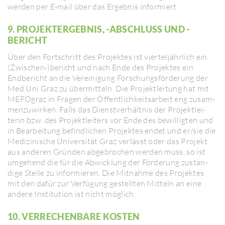
werden per E-mail über das Ergebnis infor­miert.
9. PROJEKT­ER­GEBNIS, -ABSCHLUSS UND -
BERICHT
Über den Fort­schritt des Projektes ist vier­tel­jähr­lich ein
(Zwischen-)bericht und nach Ende des Projektes ein
Endbe­richt an die Verei­ni­gung Forschungs­för­de­rung der
Med Uni Graz zu übermit­teln. Die Projekt­lei­tung hat mit
MEFO­graz in Fragen der Öffent­lich­keits­ar­beit eng zusam­
men­zu­wirken. Falls das Dienst­ver­hältnis der Projekt­lei­
terin bzw. des Projekt­lei­ters vor Ende des bewil­ligten und
in Bear­bei­tung befind­li­chen Projektes endet und er/​sie die
Medi­zi­ni­sche Univer­sität Graz verlässt oder das Projekt
aus anderen Gründen abge­bro­chen werden muss, so ist
umge­hend die für die Abwick­lung der Förde­rung zustän­
dige Stelle zu infor­mieren. Die Mitnahme des Projektes
mit den dafür zur Verfügung gestellten Mitteln an eine
andere Insti­tu­tion ist nicht möglich.
10. VERRE­CHEN­BARE KOSTEN