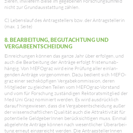
zieren, inwie­fern diese im gege­benen Forschungs­um­feld
nicht zur Grund­aus­stat­tung zählen.
C) Lebens­lauf des Antrag­stel­lers bzw. der Antrag­stel­lerin
(max. 1 Seite)
8. BEAR­BEI­TUNG, BEGUT­ACH­TUNG UND
VERGA­BE­ENT­SCHEI­DUNG
Einrei­chungen können das ganze Jahr über erfolgen, und
auch die Bear­bei­tung der Anträge erfolgt fris­ten­un­ab­
hängig. Von MEFO­graz wird eine Prüfung aller einlan­
genden Anträge vorge­nommen. Dazu bedient sich MEFO­
graz einer sechs­köp­figen Verga­be­kom­mis­sion, deren
Mitglieder zu glei­chen Teilen vom MEFO­graz-Vorstand
und vom für Forschung zustän­digen Rekto­rats­mit­glied der
Med Uni Graz nomi­niert werden. Es wird ausdrücklich
darauf hinge­wiesen, dass die Verga­be­ent­schei­dung außer
der wissen­schaft­li­chen Qualität auch die Attrak­ti­vität für
poten­ti­elle Geld­ge­be­rInnen berücksich­tigen muss. Einmal
abge­lehnte Anträge können nach wesent­li­cher Überar­bei­
tung erneut einge­reicht werden. Die Antrag­stel­le­rInnen