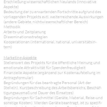
Erschlie­ßung wissen­schaft­li­chen Neulands (inno­va­tive
Aspekte)
Bedeu­tung der zu erwar­tenden Fort­schritte aufgrund des
vorlie­genden Projekts evtl. weiter­rei­chende Auswir­kungen
(andere Gebiete, nicht­wis­sen­schaft­li­cher Bereich)
Methodik
Arbeits-und Zeit­pla­nung
Disse­mi­na­ti­ons­stra­te­gien
Koope­ra­tionen (inter­na­tional, national, univer­si­täts­in­
tern)
Marke­ting-Aspekte
Stel­len­wert des Projekts für die öffent­liche Meinung und
emotio­nale Attrak­ti­vität für Spen­den­freu­dig­keit
Finan­zi­elle Aspekte (ergän­zend zur Kosten­auf­stel­lung im
Antrags­for­mular)
Begründungen für das bean­tragte Personal (Art der
Stelle(n), Kurz­be­schrei­bung des Arbeits­be­reichs, Beschäf­
ti­gungs­ausmaß und Dauer des Einsatzes)
Begründungen für Sach­mittel (Geräte, Mate­rial, Reise-und
sons­tige Kosten). Werden Geräte bean­tragt, ist zu spezi­fi­