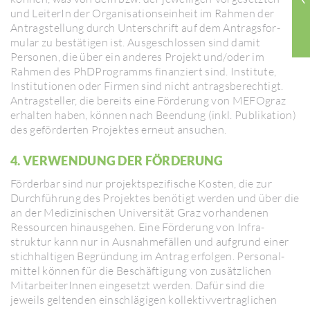
und LeiterIn der Orga­ni­sa­ti­ons­ein­heit im Rahmen der
Antrag­stel­lung durch Unter­schrift auf dem Antrags­for­
mular zu bestä­tigen ist. Ausge­schlossen sind damit
Personen, die über ein anderes Projekt und/​oder im
Rahmen des PhDPro­gramms finan­ziert sind. Insti­tute,
Insti­tu­tionen oder Firmen sind nicht antrags­be­rech­tigt.
Antrag­steller, die bereits eine Förde­rung von MEFO­graz
erhalten haben, können nach Been­dung (inkl. Publi­ka­tion)
des geför­derten Projektes erneut ansu­chen.
4. VERWEN­DUNG DER FÖRDE­RUNG
Förderbar sind nur projekt­spe­zi­fi­sche Kosten, die zur
Durchführung des Projektes benö­tigt werden und über die
an der Medi­zi­ni­schen Univer­sität Graz vorhan­denen
Ressourcen hinaus­gehen. Eine Förde­rung von Infra­
struktur kann nur in Ausnah­me­fällen und aufgrund einer
stich­hal­tigen Begründung im Antrag erfolgen. Perso­nal­
mittel können für die Beschäf­ti­gung von zusätz­li­chen
Mitar­bei­te­rInnen einge­setzt werden. Dafür sind die
jeweils geltenden einschlä­gigen kollek­tiv­ver­trag­li­chen