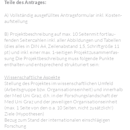
Teile des Antrages:
A) Voll­ständig ausgefülltes Antrags­for­mular inkl. Kosten­
auf­stel­lung
B) Projekt­be­schrei­bung auf max. 10 Seitenmit fort­lau­
fenden Seiten­zahlen inkl. aller Abbil­dungen und Tabellen
(dies alles in DIN A4, Zeilen­ab­stand 1,5, Schrift­größe 11
pt) und inkl. einer max. 1-seitigen Projekt­zu­sam­men­fas­
sung Die Projekt­be­schrei­bung muss folgende Punkte
enthalten und entspre­chend struk­tu­riert sein:
Wissen­schaft­liche Aspekte
Stel­lung des Projektes im wissen­schaft­li­chen Umfeld
(Arbeits­gruppe bzw. Orga­ni­sa­ti­ons­ein­heit) und inner­halb
der Med Uni Graz, d.h. in der Forschungs­land­schaft der
Med Uni Graz und der jewei­ligen Orga­ni­sa­ti­ons­ein­heit
(max. 1 Seite von den o.a. 10 Seiten, nicht zusätz­lich!)
Ziele (Hypo­thesen)
Bezug zum Stand der inter­na­tio­nalen einschlä­gigen
Forschung