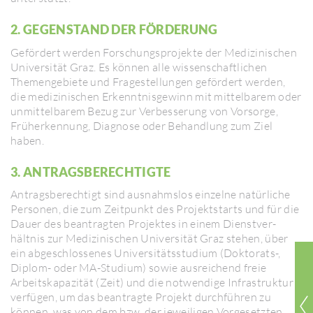
2. GEGEN­STAND DER FÖRDE­RUNG
Geför­dert werden Forschungs­pro­jekte der Medi­zi­ni­schen
Univer­sität Graz. Es können alle wissen­schaft­li­chen
Themen­ge­biete und Frage­stel­lungen geför­dert werden,
die medi­zi­ni­schen Erkennt­nis­ge­winn mit mittel­barem oder
unmit­tel­barem Bezug zur Verbes­se­rung von Vorsorge,
Früherken­nung, Diagnose oder Behand­lung zum Ziel
haben.
3. ANTRAGS­BE­RECH­TIGTE
Antrags­be­rech­tigt sind ausnahmslos einzelne natürliche
Personen, die zum Zeit­punkt des Projekt­starts und für die
Dauer des bean­tragten Projektes in einem Dienst­ver­
hältnis zur Medi­zi­ni­schen Univer­sität Graz stehen, über
ein abge­schlos­senes Univer­si­täts­stu­dium (Dokto­rats-,
Diplom- oder MA-Studium) sowie ausrei­chend freie
Arbeits­ka­pa­zität (Zeit) und die notwen­dige Infra­struktur
verfügen, um das bean­tragte Projekt durchführen zu
können, was von dem bzw. der jewei­ligen Vorge­setzten