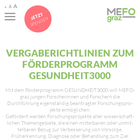
A
A
A
JETZT
SPENDEN
VERGA­BE­RICHT­LI­NIEN ZUM
FÖRDER­PRO­GRAMM
GESUND­HEIT3000
Mit dem Förder­pro­gramm GESUND­HEIT3000 will MEFO­
graz jungen Forsche­rinnen und Forschern die
Durchführung eigen­ständig bean­tragter Forschungs­pro­
jekte ermög­li­chen.
Geför­dert werden Forschungs­pro­jekte aller wissen­schaft­
li­chen Themen­ge­biete, die einen mittel­baren oder unmit­
tel­baren Bezug zur Verbes­se­rung von Vorsorge,
Früherken­nung, Diagnose oder Behand­lung zum Ziel