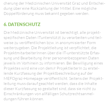
che­rung der Medi­zi­ni­schen Univer­sität Graz und Entschei­
dung über eine Rückzah­lung der Mittel. Eine mögliche
Doppel­för­de­rung muss bekannt gegeben werden.
6. DATEN­SCHUTZ
Die Medi­zi­ni­sche Univer­sität ist berech­tigt, alle projekt­
spe­zi­fi­schen Daten ITun­terstützt zu verar­beiten und teil­
weise zu veröf­fent­li­chen bzw. in anony­mi­sierter Form
weiter­zu­geben. Die Projekt­lei­tung ist verpflichtet, die
Projekt­mit­ar­bei­te­rInnen über die IT-unterstützte Erfas­
sung und Bear­bei­tung ihrer perso­nen­be­zo­genen Daten
jeweils im Vorhinein zu infor­mieren. Bei Bewil­li­gung eines
Projektes wird eine von dem/​r Projekt­lei­terIn zu erstel­
lende Kurz­fas­sung der Projekt­be­schrei­bung auf der
MEFO­graz-Home­page veröf­fent­licht. Seitens der Projekt­
lei­tung muss darauf geachtet werden, dass die Inhalte
dieser Kurz­fas­sung so gestaltet sind, dass sie nicht zu
Einschrän­kungen von allfäl­ligen Schutz­rechts­an­mel­
dungen führen können.