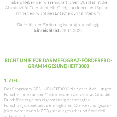
haben. Neben der wissen­schaft­li­chen Qualität ist die
Attrak­ti­vität für poten­ti­elle Geld­ge­be­rInnen und Spen­de­
rInnen ein wich­tiges Entschei­dungs­kri­te­rium.
Die Höhe der Förde­rung ist projekt­ab­hängig.
Einreichfrist:
28.11.2022
RICHT­LINIE FÜR DAS MEFO­GRAZ-FÖRDER­PRO­
GRAMM GESUND­HEIT3000
1. ZIEL
Das Programm GESUND­HEIT3000 zielt darauf ab, jungen
Forsche­rInnen an der Medi­zi­ni­schen Univer­sität Graz die
Durchführung eines eigen­ständig bean­tragten
Forschungs­pro­jektes zu ermög­li­chen. Die Forschungs­pro­
jekte werden von MEFO­graz ausge­sucht und finan­ziell
unterstützt.