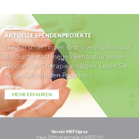
AKTU­ELLE SPEN­DEN­PRO­JEKTE
Die Forscher*innen sind uner­müd­lich auf
der Suche nach neuen Behand­lungs­me­
thoden und Thera­pie­an­sätzen. Lesen Sie
zu den aktu­ellsten Projekten.
MEHR ERFAHREN
Verein MEFOgraz
Neue Stif­ting­tal­straße 6 WEST/​VII